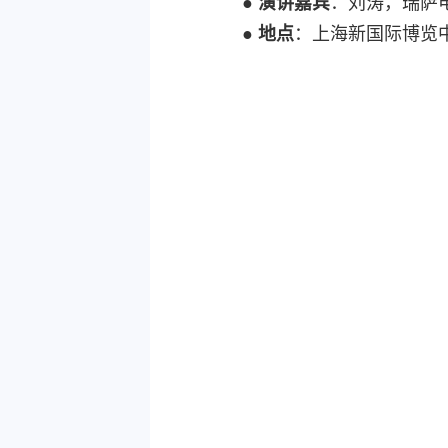
●
演讲嘉宾
：刘涛，瑞萨
●
地点
：上海新国际博览中