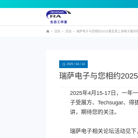
活动
活动
瑞萨电子与您相约2025慕尼黑上海电子展共探
RA MCU
消费电子
芯片文档
新闻
固件和
家用电器
2025 / 04 / 14
瑞萨电子与您相约202
2025年4月15-17日，一
子受展方、Techsuga
讲，期待您的关注。
瑞萨电子相关论坛活动见下