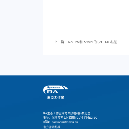
上一篇
RZ/T2M和RZ/N2L的I-jet JTAG认证
RA生态工作室网站由欣瑞利科技运营
地址：深圳市南山区西丽TCL科学园E2-5C
邮箱：common@ramcu.cn
官方咨询热线