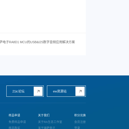
萨电子RA8D1 MCU的USB&I2S数字音频应用解决方案
21ic论坛
ew资源站
样品申请
关于我们
积分兑换
免费样品申请
关于RA生态工作室
会员注册
样品购买
关于瑞萨电子
登录