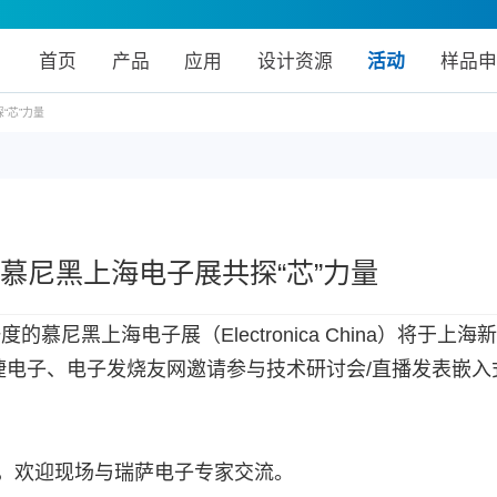
首页
产品
应用
设计资源
活动
样品申
“芯”力量
软件
医疗健康
RZ MPU
开发板和工
工业自动化
技术文章
活动
选型工
视频
具
新能源与表计
其他
5慕尼黑上海电子展共探“芯”力量
年一度的慕尼黑上海电子展（Electronica China）将
r、得捷电子、电子发烧友网邀请参与技术研讨会/直播发表嵌
，欢迎现场与瑞萨电子专家交流。