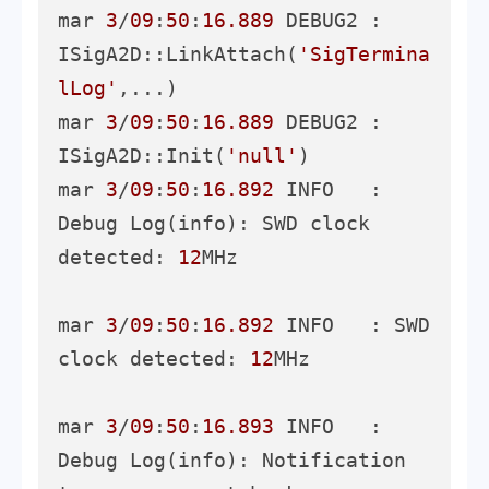
mar 
3
/
09
:
50
:
16.889
 DEBUG2 :       
ISigA2D::LinkAttach(
'SigTermina
lLog'
,...)

mar 
3
/
09
:
50
:
16.889
 DEBUG2 :       
ISigA2D::Init(
'null'
)

mar 
3
/
09
:
50
:
16.892
 INFO   : 
Debug Log(info): SWD clock 
detected: 
12
MHz

mar 
3
/
09
:
50
:
16.892
 INFO   : SWD 
clock detected: 
12
MHz

mar 
3
/
09
:
50
:
16.893
 INFO   : 
Debug Log(info): Notification 