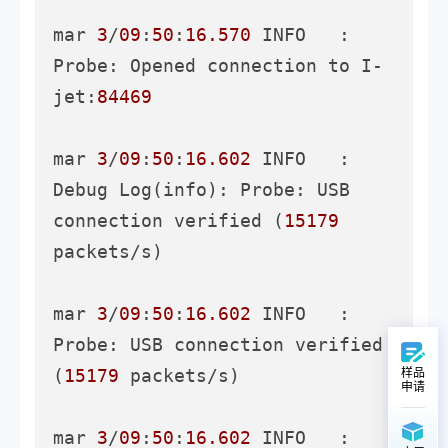
mar 
3
/
09
:
50
:
16.570
 INFO   : 
Probe: Opened connection to I-
jet:
84469
mar 
3
/
09
:
50
:
16.602
 INFO   : 
Debug Log(info): Probe: USB 
connection verified (
15179
packets/s)

mar 
3
/
09
:
50
:
16.602
 INFO   : 
Probe: USB connection verified 
(
15179
 packets/s)

样品
申请
mar 
3
/
09
:
50
:
16.602
 INFO   : 