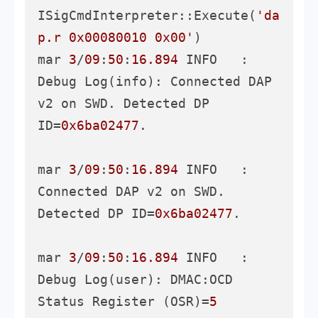
ISigCmdInterpreter::Execute(
'da
p.r 0x00080010 0x00'
)

mar 
3
/
09
:
50
:
16.894
 INFO   : 
Debug Log(info): Connected DAP 
v2 on SWD. Detected DP 
ID=
0x6ba02477
.

mar 
3
/
09
:
50
:
16.894
 INFO   : 
Connected DAP v2 on SWD. 
Detected DP ID=
0x6ba02477
.

mar 
3
/
09
:
50
:
16.894
 INFO   : 
Debug Log(user): DMAC:OCD 
Status Register (OSR)=
5