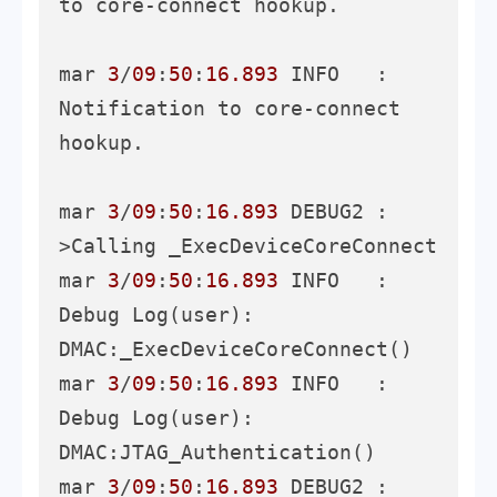
to core-connect hookup.

mar 
3
/
09
:
50
:
16.893
 INFO   : 
Notification to core-connect 
hookup.

mar 
3
/
09
:
50
:
16.893
 DEBUG2 :     
>Calling _ExecDeviceCoreConnect

mar 
3
/
09
:
50
:
16.893
 INFO   : 
Debug Log(user): 
DMAC:_ExecDeviceCoreConnect()

mar 
3
/
09
:
50
:
16.893
 INFO   : 
Debug Log(user): 
DMAC:JTAG_Authentication()

mar 
3
/
09
:
50
:
16.893
 DEBUG2 :     