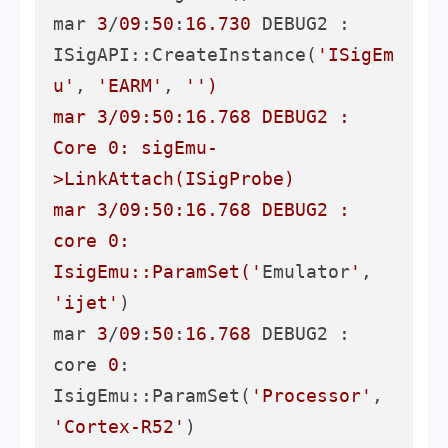
mar 
3
/
09
:
50
:
16.730
 DEBUG2 :       
ISigAPI::CreateInstance(
'ISigEm
u'
, 
'EARM'
, 
'')

mar 3/09:50:16.768 DEBUG2 :     
Core 0: sigEmu-
>LinkAttach(ISigProbe)

mar 3/09:50:16.768 DEBUG2 :       
core 0: 
IsigEmu::ParamSet('
Emulator
'
, 
'ijet'
)

mar 
3
/
09
:
50
:
16.768
 DEBUG2 :       
core 
0
: 
IsigEmu::ParamSet(
'Processor'
, 
'Cortex-R52'
)
