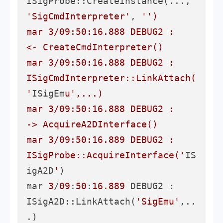
ISigProbe::CreateInstance(..., 
'SigCmdInterpreter'
, 
'')

mar 3/09:50:16.888 DEBUG2 :     
<- CreateCmdInterpreter()

mar 3/09:50:16.888 DEBUG2 :       
ISigCmdInterpreter::LinkAttach(
'
ISigEm
u',...)

mar 3/09:50:16.888 DEBUG2 :     
-> AcquireA2DInterface()

mar 3/09:50:16.889 DEBUG2 :       
ISigProbe::AcquireInterface('
IS
igA2D
'
)

mar 
3
/
09
:
50
:
16.889
 DEBUG2 :       
ISigA2D::LinkAttach(
'SigEmu'
,..
.)
