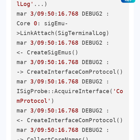
lLog'
...)

mar 
3
/
09
:
50
:
16.768
 DEBUG2 :     
Core 
0
: sigEmu-
>LinkAttach(SigTerminalLog)

mar 
3
/
09
:
50
:
16.768
 DEBUG2 :     
<- CreateSigEmus()

mar 
3
/
09
:
50
:
16.768
 DEBUG2 :     
-> CreateInterfaceComProtocol()

mar 
3
/
09
:
50
:
16.768
 DEBUG2 :       
ISigProbe::AcquireInterface(
'Co
mProtocol'
)

mar 
3
/
09
:
50
:
16.768
 DEBUG2 :     
<- CreateInterfaceComProtocol()

mar 
3
/
09
:
50
:
16.768
 DEBUG2 :     
-> CollectCoreNames()
