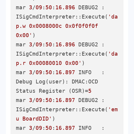
mar 
3
/
09
:
50
:
16.896
 DEBUG2 :     
ISigCmdInterpreter::Execute(
'da
p.w 0x0008000c 0x0f0f0f0f 
0x00'
)

mar 
3
/
09
:
50
:
16.896
 DEBUG2 :     
ISigCmdInterpreter::Execute(
'da
p.r 0x00080010 0x00'
)

mar 
3
/
09
:
50
:
16.897
 INFO   : 
Debug Log(user): DMAC:OCD 
Status Register (OSR)=
5
mar 
3
/
09
:
50
:
16.897
 DEBUG2 :     
ISigCmdInterpreter::Execute(
'em
u BoardDID'
)

mar 
3
/
09
:
50
:
16.897
 INFO   : 