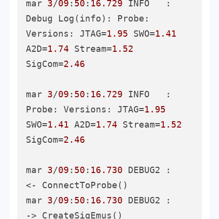
mar 
3
/
09
:
50
:
16.729
 INFO   : 
Debug Log(info): Probe: 
Versions: JTAG=
1.95
 SWO=
1.41
A2D=
1.74
 Stream=
1.52
SigCom=
2.46
mar 
3
/
09
:
50
:
16.729
 INFO   : 
Probe: Versions: JTAG=
1.95
SWO=
1.41
 A2D=
1.74
 Stream=
1.52
SigCom=
2.46
mar 
3
/
09
:
50
:
16.730
 DEBUG2 :     
<- ConnectToProbe()

mar 
3
/
09
:
50
:
16.730
 DEBUG2 :     
-> CreateSigEmus()
