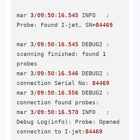
mar 
3
/
09
:
50
:
16.545
 INFO   : 
Probe: Found I-jet, SN=
84469
mar 
3
/
09
:
50
:
16.545
 DEBUG2 :       
scanning finished: found 
1
probes

mar 
3
/
09
:
50
:
16.546
 DEBUG2 :         
connection Serial No: 
84469
mar 
3
/
09
:
50
:
16.556
 DEBUG2 :         
connection found probes: 

mar 
3
/
09
:
50
:
16.570
 INFO   : 
Debug Log(info): Probe: Opened 
connection to I-jet:
84469