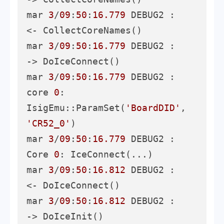
mar 
3
/
09
:
50
:
16.779
 DEBUG2 :     
<- CollectCoreNames()

mar 
3
/
09
:
50
:
16.779
 DEBUG2 :     
-> DoIceConnect()

mar 
3
/
09
:
50
:
16.779
 DEBUG2 :       
core 
0
: 
IsigEmu::ParamSet(
'BoardDID'
, 
'CR52_0'
)

mar 
3
/
09
:
50
:
16.779
 DEBUG2 :     
Core 
0
: IceConnect(...)

mar 
3
/
09
:
50
:
16.812
 DEBUG2 :     
<- DoIceConnect()

mar 
3
/
09
:
50
:
16.812
 DEBUG2 :     
-> DoIceInit()
