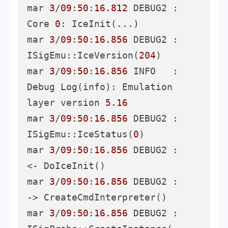
mar 
3
/
09
:
50
:
16.812
 DEBUG2 :     
Core 
0
: IceInit(...)

mar 
3
/
09
:
50
:
16.856
 DEBUG2 :     
ISigEmu::IceVersion(
204
)

mar 
3
/
09
:
50
:
16.856
 INFO   : 
Debug Log(info): Emulation 
layer version 
5.16
mar 
3
/
09
:
50
:
16.856
 DEBUG2 :     
ISigEmu::IceStatus(
0
)

mar 
3
/
09
:
50
:
16.856
 DEBUG2 :     
<- DoIceInit()

mar 
3
/
09
:
50
:
16.856
 DEBUG2 :     
-> CreateCmdInterpreter()

mar 
3
/
09
:
50
:
16.856
 DEBUG2 :       