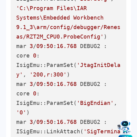
'C:\Program Files\IAR 
Systems\Embedded Workbench 
9.1_3\arm/config/debugger/Renes
as/RZT2M_CPU0.ProbeConfig'
)

mar 
3
/
09
:
50
:
16.768
 DEBUG2 :       
core 
0
: 
IsigEmu::ParamSet(
'JtagInitDela
y'
, 
'200,r:300'
)

mar 
3
/
09
:
50
:
16.768
 DEBUG2 :       
core 
0
: 
IsigEmu::ParamSet(
'BigEndian'
, 
'0'
)

mar 
3
/
09
:
50
:
16.768
 DEBUG2 :       
ISigEmu::LinkAttach(
'SigTermina