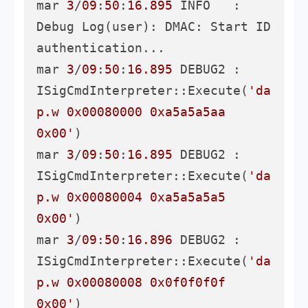
mar 
3
/
09
:
50
:
16.895
 INFO   : 
Debug Log(user): DMAC: Start ID 
authentication...

mar 
3
/
09
:
50
:
16.895
 DEBUG2 :     
ISigCmdInterpreter::Execute(
'da
p.w 0x00080000 0xa5a5a5aa 
0x00'
)

mar 
3
/
09
:
50
:
16.895
 DEBUG2 :     
ISigCmdInterpreter::Execute(
'da
p.w 0x00080004 0xa5a5a5a5 
0x00'
)

mar 
3
/
09
:
50
:
16.896
 DEBUG2 :     
ISigCmdInterpreter::Execute(
'da
p.w 0x00080008 0x0f0f0f0f 
0x00'
)
