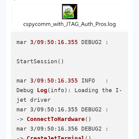
mar 
3
/
09
:
50
:
16.355
 DEBUG2 :     

StartSession()

mar 
3
/
09
:
50
:
16.355
 INFO   : 
Debug 
Log
(info)
: Loading the I-
jet driver

mar 3/09:50:16.355 DEBUG2 :     
-> 
ConnectToHardware
()
mar 3/09:50:16.356 DEBUG2 :     
-> 
CreateJetTerminal
()