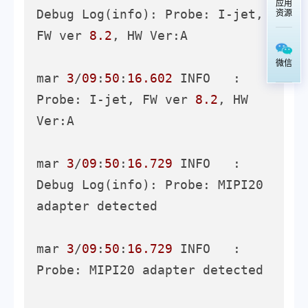
应用
Debug Log(info): Probe: I-jet, 
资源
FW ver 
8.2
, HW Ver:A

微信
mar 
3
/
09
:
50
:
16.602
 INFO   : 
Probe: I-jet, FW ver 
8.2
, HW 
Ver:A

mar 
3
/
09
:
50
:
16.729
 INFO   : 
Debug Log(info): Probe: MIPI20 
adapter detected

mar 
3
/
09
:
50
:
16.729
 INFO   : 
Probe: MIPI20 adapter detected
